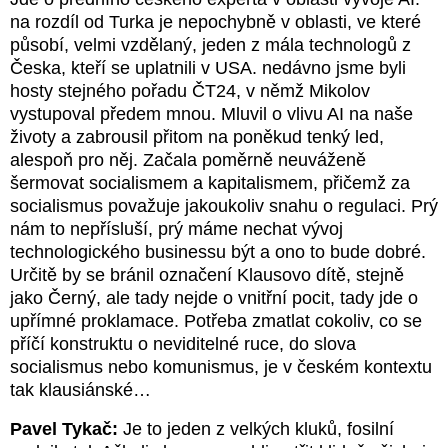
na rozdíl od Turka je nepochybně v oblasti, ve které
působí, velmi vzdělaný, jeden z mála technologů z
Česka, kteří se uplatnili v USA. nedávno jsme byli
hosty stejného pořadu ČT24, v němž Mikolov
vystupoval předem mnou. Mluvil o vlivu AI na naše
životy a zabrousil přitom na poněkud tenký led,
alespoň pro něj. Začala poměrně neuváženě
šermovat socialismem a kapitalismem, přičemž za
socialismus považuje jakoukoliv snahu o regulaci. Prý
nám to nepřísluší, prý máme nechat vývoj
technologického businessu být a ono to bude dobré.
Určitě by se bránil označení Klausovo dítě, stejně
jako Černý, ale tady nejde o vnitřní pocit, tady jde o
upřímné proklamace. Potřeba zmatlat cokoliv, co se
příčí konstruktu o neviditelné ruce, do slova
socialismus nebo komunismus, je v českém kontextu
tak klausiánské…
Pavel Tykač:
Je to jeden z velkých kluků, fosilní