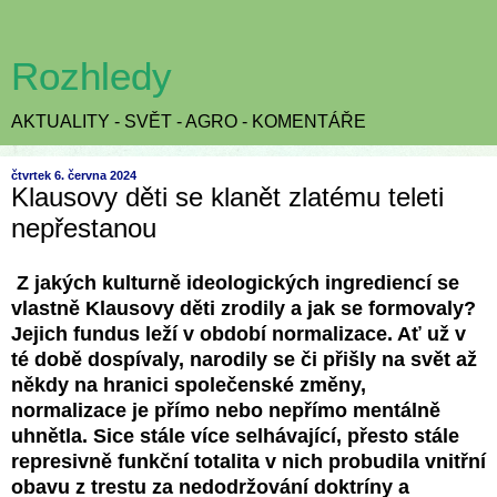
Rozhledy
AKTUALITY - SVĚT - AGRO - KOMENTÁŘE
čtvrtek 6. června 2024
Klausovy děti se klanět zlatému teleti
nepřestanou
Z jakých kulturně ideologických ingrediencí se
vlastně Klausovy děti zrodily a jak se formovaly?
Jejich fundus leží v období normalizace. Ať už v
té době dospívaly, narodily se či přišly na svět až
někdy na hranici společenské změny,
normalizace je přímo nebo nepřímo mentálně
uhnětla. Sice stále více selhávající, přesto stále
represivně funkční totalita v nich probudila vnitřní
obavu z trestu za nedodržování doktríny a