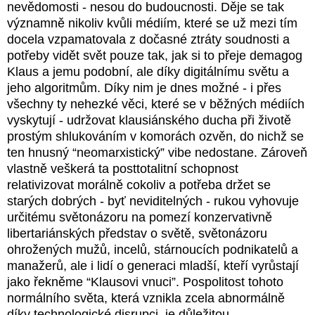
nevědomosti - nesou do budoucnosti. Děje se tak
významně nikoliv kvůli médiím, které se už mezi tím
docela vzpamatovala z dočasné ztráty soudnosti a
potřeby vidět svět pouze tak, jak si to přeje demagog
Klaus a jemu podobní, ale díky digitálnímu světu a
jeho algoritmům. Díky nim je dnes možné - i přes
všechny ty nehezké věci, které se v běžných médiích
vyskytují - udržovat klausiánského ducha při životě
prostým shlukováním v komorách ozvěn, do nichž se
ten hnusný “neomarxistický” vibe nedostane. Zároveň
vlastně veškerá ta posttotalitní schopnost
relativizovat morálně cokoliv a potřeba držet se
starých dobrých - byť neviditelných - rukou vyhovuje
určitému světonázoru na pomezí konzervativně
libertariánských představ o světě, světonázoru
ohrožených mužů, incelů, stárnoucích podnikatelů a
manažerů, ale i lidí o generaci mladší, kteří vyrůstají
jako řekněme “Klausovi vnuci”. Pospolitost tohoto
normálního světa, která vznikla zcela abnormálně
díky technologické disrupci, je důležitou