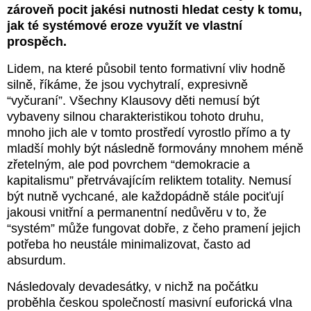
zároveň pocit jakési nutnosti hledat cesty k tomu,
jak té systémové eroze využít ve vlastní
prospěch.
Lidem, na které působil tento formativní vliv hodně
silně, říkáme, že jsou vychytralí, expresivně
“vyčuraní”. Všechny Klausovy děti nemusí být
vybaveny silnou charakteristikou tohoto druhu,
mnoho jich ale v tomto prostředí vyrostlo přímo a ty
mladší mohly být následně formovány mnohem méně
zřetelným, ale pod povrchem “demokracie a
kapitalismu” přetrvávajícím reliktem totality. Nemusí
být nutně vychcané, ale každopádně stále pociťují
jakousi vnitřní a permanentní nedůvěru v to, že
“systém” může fungovat dobře, z čeho pramení jejich
potřeba ho neustále minimalizovat, často ad
absurdum.
Následovaly devadesátky, v nichž na počátku
proběhla českou společností masivní euforická vlna