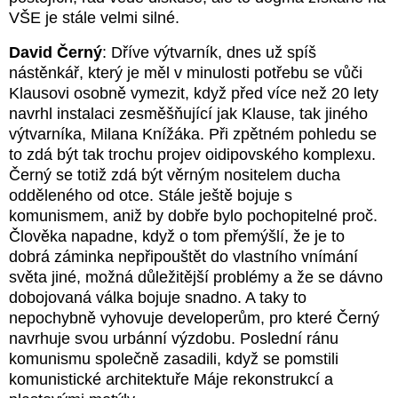
VŠE je stále velmi silné.
David Černý
: Dříve výtvarník, dnes už spíš
nástěnkář, který je měl v minulosti potřebu se vůči
Klausovi osobně vymezit, když před více než 20 lety
navrhl instalaci zesměšňující jak Klause, tak jiného
výtvarníka, Milana Knížáka. Při zpětném pohledu se
to zdá být tak trochu projev oidipovského komplexu.
Černý se totiž zdá být věrným nositelem ducha
odděleného od otce. Stále ještě bojuje s
komunismem, aniž by dobře bylo pochopitelné proč.
Člověka napadne, když o tom přemýšlí, že je to
dobrá záminka nepřipouštět do vlastního vnímání
světa jiné, možná důležitější problémy a že se dávno
dobojovaná válka bojuje snadno. A taky to
nepochybně vyhovuje developerům, pro které Černý
navrhuje svou urbánní výzdobu. Poslední ránu
komunismu společně zasadili, když se pomstili
komunistické architektuře Máje rekonstrukcí a