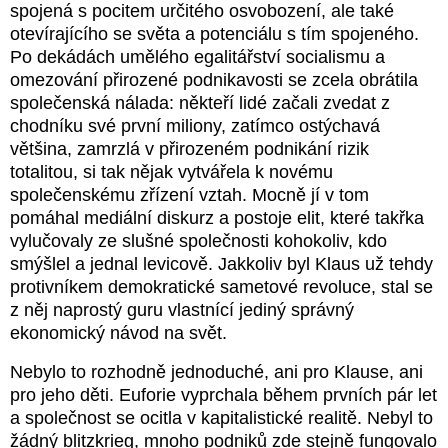
spojená s pocitem určitého osvobození, ale také
otevírajícího se světa a potenciálu s tím spojeného.
Po dekádách umělého egalitářství socialismu a
omezování přirozené podnikavosti se zcela obrátila
společenská nálada: někteří lidé začali zvedat z
chodníku své první miliony, zatímco ostýchavá
většina, zamrzlá v přirozeném podnikání rizik
totalitou, si tak nějak vytvářela k novému
společenskému zřízení vztah. Mocně jí v tom
pomáhal mediální diskurz a postoje elit, které takřka
vylučovaly ze slušné společnosti kohokoliv, kdo
smýšlel a jednal levicově. Jakkoliv byl Klaus už tehdy
protivníkem demokratické sametové revoluce, stal se
z něj naprostý guru vlastnící jediný správný
ekonomický návod na svět.
Nebylo to rozhodně jednoduché, ani pro Klause, ani
pro jeho děti. Euforie vyprchala během prvních pár let
a společnost se ocitla v kapitalistické realitě. Nebyl to
žádný blitzkrieg, mnoho podniků zde stejně fungovalo