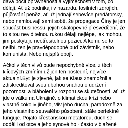
dává pocit oprávněnosti a výjimečnosti v tom, co
dělají. Ať už podnikají v hazardu, fosilních zdrojích,
půjčování peněz, ať už jednají sebevíce predátorsky,
nebo namlouvají sami sobě, že propagace Číny je jen
součást businessu, jejich skálopevné přesvědčení, že
to s tou neviditelnou rukou dělají nejlépe, jak mohou,
jim poskytuje neotřesitelnou pozici. A komu se to
nelíbí, ten je pravděpodobně buď závistník, nebo
komunista. Nebo nejspíš obojí.
Ačkoliv těch vlivů bude nepochybně více, z těch
klíčových zmíním už jen ten poslední, nejvíce
aktuální.Byť je zjevné, jak se Klaus znemožnil a
zdiskreditoval svou ubohou snahou o udržení
pozornosti a blábolení v rozporu se skutečností, ať už
jde o válku na Ukrajině, o klimatickou krizi nebo
vlastně cokoliv jiného, vliv jeho ducha, paradoxně za
jeho vlastního setrvalého působení, stále perfektně
funguje. Pojato křesťanskou metaforou, duch se
oddělil od otce a jeho synové ho - často v blažené