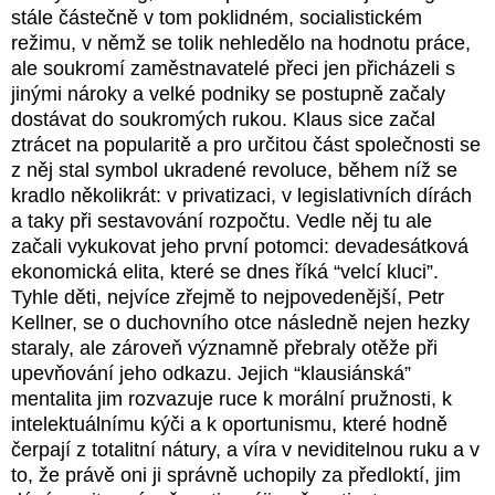
stále částečně v tom poklidném, socialistickém
režimu, v němž se tolik nehledělo na hodnotu práce,
ale soukromí zaměstnavatelé přeci jen přicházeli s
jinými nároky a velké podniky se postupně začaly
dostávat do soukromých rukou. Klaus sice začal
ztrácet na popularitě a pro určitou část společnosti se
z něj stal symbol ukradené revoluce, během níž se
kradlo několikrát: v privatizaci, v legislativních dírách
a taky při sestavování rozpočtu. Vedle něj tu ale
začali vykukovat jeho první potomci: devadesátková
ekonomická elita, které se dnes říká “velcí kluci”.
Tyhle děti, nejvíce zřejmě to nejpovedenější, Petr
Kellner, se o duchovního otce následně nejen hezky
staraly, ale zároveň významně přebraly otěže při
upevňování jeho odkazu. Jejich “klausiánská”
mentalita jim rozvazuje ruce k morální pružnosti, k
intelektuálnímu kýči a k oportunismu, které hodně
čerpají z totalitní nátury, a víra v neviditelnou ruku a v
to, že právě oni ji správně uchopily za předloktí, jim