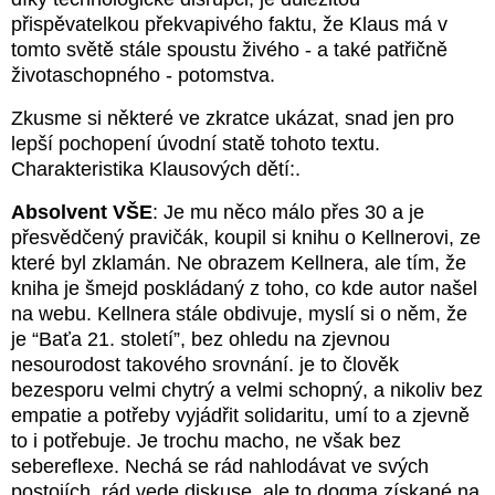
přispěvatelkou překvapivého faktu, že Klaus má v
tomto světě stále spoustu živého - a také patřičně
životaschopného - potomstva.
Zkusme si některé ve zkratce ukázat, snad jen pro
lepší pochopení úvodní statě tohoto textu.
Charakteristika Klausových dětí:.
Absolvent VŠE
: Je mu něco málo přes 30 a je
přesvědčený pravičák, koupil si knihu o Kellnerovi, ze
které byl zklamán. Ne obrazem Kellnera, ale tím, že
kniha je šmejd poskládaný z toho, co kde autor našel
na webu. Kellnera stále obdivuje, myslí si o něm, že
je “Baťa 21. století”, bez ohledu na zjevnou
nesourodost takového srovnání. je to člověk
bezesporu velmi chytrý a velmi schopný, a nikoliv bez
empatie a potřeby vyjádřit solidaritu, umí to a zjevně
to i potřebuje. Je trochu macho, ne však bez
sebereflexe. Nechá se rád nahlodávat ve svých
postojích, rád vede diskuse, ale to dogma získané na