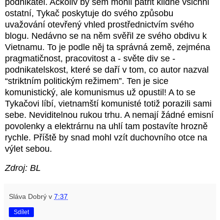
podnikatel. Ačkoliv by sem mohli patřit klidně všichni
ostatní, Tykač poskytuje do svého způsobu
uvažování otevřený vhled prostřednictvím svého
blogu. Nedávno se na něm svěřil ze svého obdivu k
Vietnamu. To je podle něj ta správná země, zejména
pragmatičnost, pracovitost a - světe div se -
podnikatelskost, které se daří v tom, co autor nazval
“striktním politickým režimem”. Ten je sice
komunistický, ale komunismus už opustil! A to se
Tykačovi líbí, vietnamští komunisté totiž porazili sami
sebe. Neviditelnou rukou trhu. A nemají žádné emisní
povolenky a elektrárnu na uhlí tam postavíte hrozně
rychle. Příště by snad mohl vzít duchovního otce na
výlet sebou.
Zdroj: BL
Sláva Dobrý
v
7:37
Sdílet