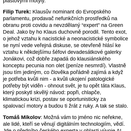
plastovými motýly.
Filip Turek:
Klausův nominant do Evropského
parlamentu, prodavač nefunkčních prostředků na
obranu proti covidu a nevzdělaný “expert” na Green
Deal. Jako by ho Klaus duchovně porodil. Tento exot,
o jehož vztahu k nacistické a neonacistické symbolice
se nyní vede veřejná diskuse, se otevřeně hlásí ke
vztahu k někdejšímu šéfovi devadesátkové galerky
Jonákovi, což dobře zapadá do klausiánského
konceptu pecunia non olet (peníze nesmrdí). Vlastně
jsou tím jediným, co člověka pořádně zajímá a když
je potřeba kvůli nim - a kvůli ukojení patologické
potřeby být viděn - ohnout svět, je tu opět táta Klaus,
který poskytl skvělý návod: popři, chlapče,
klimatickou krizi, postav se oportunisticky za
spalovací motory a budou ti žrát z ruky. A tak se stalo.
Tomáš Mikolov
: Možná vám to jméno nic neřekne,
ale lidé, kteří se věnují digitálním technologiím, vědí.
Jde o předního českého experta v oblasti vývoje AI.