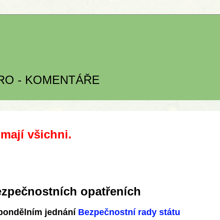
GRO - KOMENTÁŘE
mají všichni.
ezpečnostních opatřeních
 pondělním jednání
Bezpečnostní rady státu