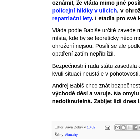
oznámil, že vláda mimo jiné posí
policejní hlídky v ulicích
. V ohro
repatriační lety
. Letadla pro své 
Vláda podle Babiše určitě zavede 
místa, kde by se teoreticky něco moh
ohrožení nejsou. Posílí se ale podle
opatření zatím nepřiblížil.
Bezpečnostní rada státu zasedala 
kvůli situaci neustále v pohotovost
Andrej Babiš chce znát bezpečnostn
východě děsí a varuje. Na omylu 
nedotknutelná. Zabíjet lidi dnes
Editor
Sláva Dobrý
v
13:02
Štítky:
Aktuality