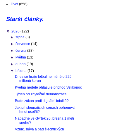
Život
(658)
Starší články.
▼
2026
(122)
►
srpna
(3)
►
července
(14)
►
června
(28)
►
května
(13)
►
dubna
(19)
▼
března
(17)
Dnes se hraje fotbal nejméně o 225
milionů korun
Květná neděle ohlašuje příchod Velikonoc
Týden od zbytečné demonstrace
Bude zákon proti digitální totalitě?
Jak při stoupajících cenách pohonných
hmot ušetřit?
Napadne ve čtvrtek 26. března 1 metr
sněhu?
Vznik, sláva a pád šlechtických