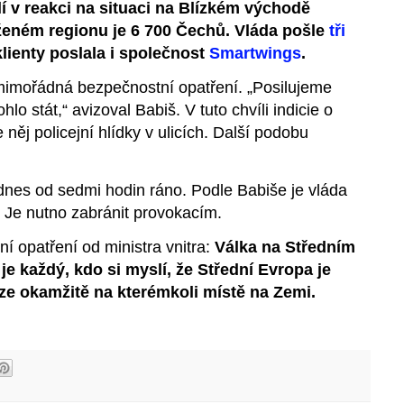
lí v reakci na situaci na Blízkém východě
ženém regionu je 6 700 Čechů. Vláda pošle
tři
klienty poslala i společnost
Smartwings
.
mimořádná bezpečnostní opatření. „Posilujeme
lo stát,“ avizoval Babiš. V tuto chvíli indicie o
 něj policejní hlídky v ulicích. Další podobu
dnes od sedmi hodin ráno. Podle Babiše je vláda
i. Je nutno zabránit provokacím.
í opatření od ministra vnitra:
Válka na Středním
je každý, kdo si myslí, že Střední Evropa je
 lze okamžitě na kterémkoli místě na Zemi.