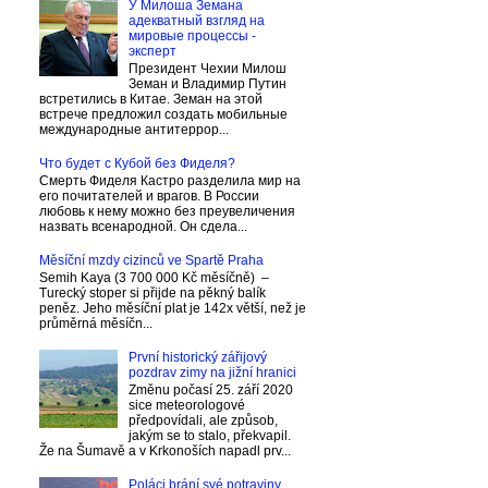
У Милоша Земана
адекватный взгляд на
мировые процессы -
эксперт
Президент Чехии Милош
Земан и Владимир Путин
встретились в Китае. Земан на этой
встрече предложил создать мобильные
международные антитеррор...
Что будет с Кубой без Фиделя?
Смерть Фиделя Кастро разделила мир на
его почитателей и врагов. В России
любовь к нему можно без преувеличения
назвать всенародной. Он сдела...
Měsíční mzdy cizinců ve Spartě Praha
Semih Kaya (3 700 000 Kč měsíčně) –
Turecký stoper si přijde na pěkný balík
peněz. Jeho měsíční plat je 142x větší, než je
průměrná měsíčn...
První historický zářijový
pozdrav zimy na jižní hranici
Změnu počasí 25. září 2020
sice meteorologové
předpovídali, ale způsob,
jakým se to stalo, překvapil.
Že na Šumavě a v Krkonoších napadl prv...
Poláci brání své potraviny