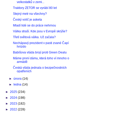
velkostatků v zemi...
Traktory ZETOR se vyrábí 80 let
Stejný metr na všechny?
Český volič je asketa
Mladí lidé se do práce nehrnou
Válka straší. Kde jsou v Evropě skrýše?
Třetí světová válka. Už začala?
Nechápavý prezident v pasti zvané Čapí
hnízdo
Babišova vláda brojí proti Green Dealu
Máme první dámu, která toho ví mnoho o
armádě
Česká vláda jednala o bezpečnostních
opatřeních
►
února
(14)
►
ledna
(14)
►
2025
(234)
►
2024
(198)
►
2023
(182)
►
2022
(228)