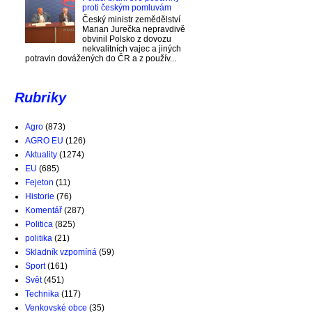
proti českým pomluvám
Český ministr zemědělství
Marian Jurečka nepravdivě
obvinil Polsko z dovozu
nekvalitních vajec a jiných
potravin dovážených do ČR a z použív...
Rubriky
Agro
(873)
AGRO EU
(126)
Aktuality
(1274)
EU
(685)
Fejeton
(11)
Historie
(76)
Komentář
(287)
Politica
(825)
politika
(21)
Skladník vzpomíná
(59)
Sport
(161)
Svět
(451)
Technika
(117)
Venkovské obce
(35)