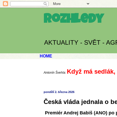
Rozhledy
AKTUALITY - SVĚT - A
HOME
Když má sedlák, 
Antonín Švehla:
pondělí 2. března 2026
Česká vláda jednala o b
Premiér Andrej Babiš (ANO) po