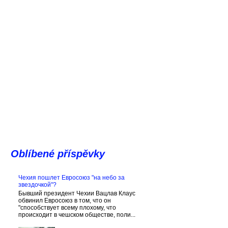
Oblíbené příspěvky
Чехия пошлет Евросоюз "на небо за
звездочкой"?
Бывший президент Чехии Вацлав Клаус
обвинил Евросоюз в том, что он
"способствует всему плохому, что
происходит в чешском обществе, поли...